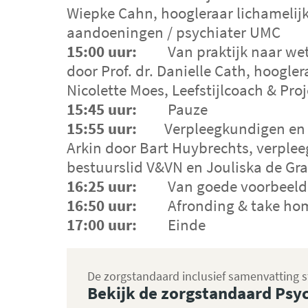
Wiepke Cahn, hoogleraar lichamelijk
aandoeningen / psychiater UMC
15:00 uur:
Van praktijk naar wete
Nieuw
door Prof. dr. Danielle Cath, hoogle
Nicolette Moes, Leefstijlcoach & P
SamenWi
15:45 uur:
Pauze
groepen
15:55 uur:
Verpleegkundigen en so
netwer
Arkin door Bart Huybrechts, verplee
bestuurslid V&VN en Jouliska de Gra
Het pla
16:25 uur:
Van goede voorbeelden
inspir
16:50 uur:
Afronding & take hom
geven.
17:00 uur:
Einde
SamenW
De zorgstandaard inclusief samenvatting 
Bekijk de zorgstandaard Psy