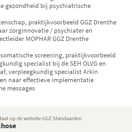
e gezondheid bij psychiatrische
nschap, praktijkvoorbeeld GGZ Drenthe
: SamenWijzer in de GGZ
raar zorginnovatie / psychiater en
rojectleider MOPHAR GGZ Drenthe
jzer in de GGZ maakt leren makkelijker voo
 zorgprofessionals zoals intervisiegroepen e
matische screening, praktijkvoorbeeld
ken.
gkundig specialist bij de SEH OLVG en
af, verpleegkundig specialist Arkin
tform biedt informatie over actuele ggz them
 naar effectieve implementatie
erende werkvormen om bijeenkomsten mee v
e messages
ijzer in de GGZ
staat op de website GGZ Standaarden
chose