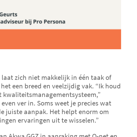
laat zich niet makkelijk in één taak of
et een breed en veelzijdig vak. “Ik houd
et kwaliteitsmanagementsysteem,”
l even ver in. Soms weet je precies wat
de juiste aanpak. Het helpt enorm om
ingen ervaringen uit te wisselen.”
an Akwa GGZ in aanraking met Q-net en