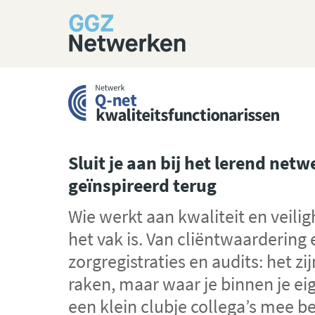
G
a
n
a
a
r
Sluit je aan bij het lerend netw
h
geïnspireerd terug
o
Wie werkt aan kwaliteit en veilig
m
het vak is. Van cliëntwaardering 
e
zorgregistraties en audits: het zij
raken, maar waar je binnen je ei
een klein clubje collega’s mee be