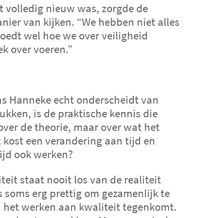
et volledig nieuw was, zorgde de
ier van kijken. “We hebben niet alles
edt wel hoe we over veiligheid
k over voeren.”
ns Hanneke echt onderscheidt van
ukken, is de praktische kennis die
: SamenWijzer in de GGZ
over de theorie, maar over wat het
jzer in de GGZ maakt leren makkelijker voo
 kost een verandering aan tijd en
tijd ook werken?
 zorgprofessionals zoals intervisiegroepen e
ken.
eit staat nooit los van de realiteit
s soms erg prettig om gezamenlijk te
tform biedt informatie over actuele ggz them
n het werken aan kwaliteit tegenkomt.
erende werkvormen om bijeenkomsten mee v