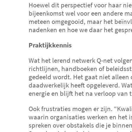
Hoewel dit perspectief voor haar ni
bijeenkomst wel voor een andere man
meteen omgegooid, maar het beïnvlo
nadenken en hoe we daar het gespre
Praktijkkennis
Wat het lerend netwerk Q-net volge
richtlijnen, handboeken of beleidsst
Nieuw
gedeeld wordt. Het gaat niet alleen 
SamenWi
daadwerkelijk heeft opgeleverd. Wat
energie en blijft het na verloop van 
groepen
netwer
Ook frustraties mogen er zijn. “Kwalit
waarin organisaties werken en het i
Het pla
spreken over obstakels die je binne
inspir